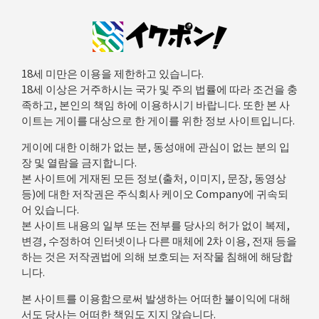
18세 미만은 이용을 제한하고 있습니다.
18세 이상은 거주하시는 국가 및 주의 법률에 따라 조건을 충
족하고, 본인의 책임 하에 이용하시기 바랍니다. 또한 본 사
이트는 게이를 대상으로 한 게이를 위한 정보 사이트입니다.
게이에 대한 이해가 없는 분, 동성애에 관심이 없는 분의 입
장 및 열람을 금지합니다.
본 사이트에 게재된 모든 정보(출처, 이미지, 문장, 동영상
등)에 대한 저작권은 주식회사 케이오 Company에 귀속되
어 있습니다.
본 사이트 내용의 일부 또는 전부를 당사의 허가 없이 복제,
변경, 수정하여 인터넷이나 다른 매체에 2차 이용, 전재 등을
하는 것은 저작권법에 의해 보호되는 저작물 침해에 해당합
니다.
본 사이트를 이용함으로써 발생하는 어떠한 불이익에 대해
서도 당사는 어떠한 책임도 지지 않습니다.