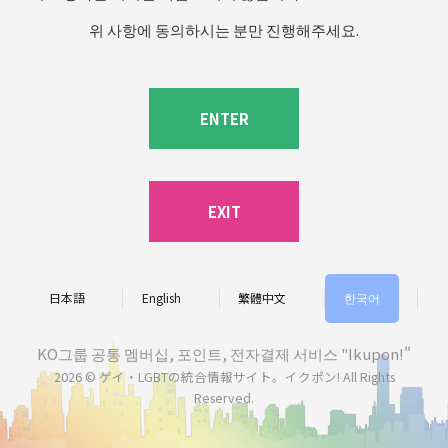
위 사항에 동의하시는 분만 진행해주세요.
ENTER
EXIT
日本語
English
繁體中文
한국어
KO그룹 공통 멤버십, 포인트, 전자결제 서비스 "Ikupon!"
2026 © ゲイ・LGBTの統合情報サイト。イクポン! All Rights
Reserved.