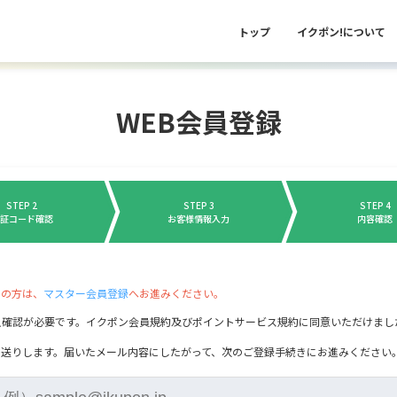
トップ
イクポン!について
WEB会員登録
STEP 2
STEP 3
STEP 4
証コード確認
お客様情報入力
内容確認
ちの方は、
マスター会員登録
へお進みください。
人確認が必要です。イクポン会員規約及びポイントサービス規約に同意いただけま
お送りします。届いたメール内容にしたがって、次のご登録手続きにお進みください