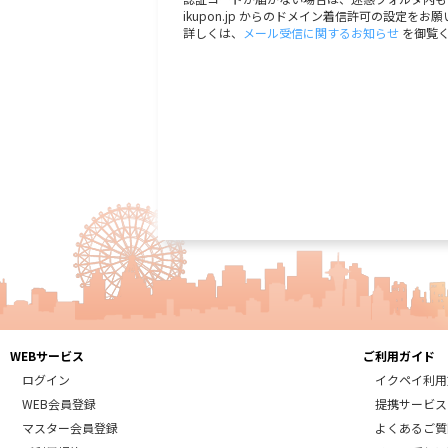
ikupon.jp からのドメイン着信許可の設定をお
第2条 (会員のお申し込み方法)
詳しくは、
メール受信に関するお知らせ
を御覧
1.イクポンログインIDのお申し込み
(1)当社が運営するインターネット上のイクポンWeb
なお、18歳未満の方はお申し込みできません。
(2)以下のいずれかに該当する場合、当社は承諾
・申告した登録内容に虚偽、誤記または記入漏
・過去に本規約違反などにより強制退会させら
・過去にサービスの利用料金等の支払い債務の
・その他当社が会員として不適切と判断した場
(3)会員登録が完了すると、会員は登録されたご
(4)会員は、イクポンログインIDとパスワー
ください。お手続きいただいた結果・状況につき
なお、マイページを閲覧するには当社Webサ
(5)会員は、自己の責任においてイクポンログ
なお、イクポンログインID及びパスワードの管
2.イクポンカードのお申し込み
(1)ポイントプログラム参加企業の店舗でのサ
でお申し込みください。
会員登録が完了すると、会員証としてイクポンカ
WEBサービス
ご利用ガイド
なお、18歳未満の方はお申し込みできません。
ログイン
イクペイ利用
(2)以下のいずれかに該当する場合、当社は承諾
・過去に本規約違反などにより強制退会させら
WEB会員登録
提携サービス
・過去にサービスの利用料金等の支払い債務の
マスター会員登録
よくあるご質
・その他当社が会員として不適切と判断した場