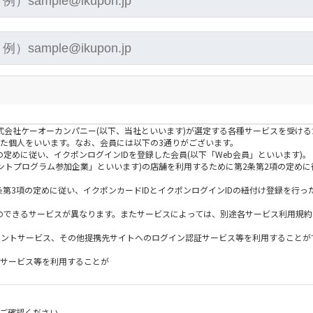
株式会社ケーオーカンパニー(以下、当社といいます)が選定する各種サービスを受け
た個人をいいます。なお、会員には以下の3通りがございます。
の定めに従い、イクポンログインIDを登録した会員(以下「Web会員」といいます)。
イントプログラム参加企業」といいます)の店舗を利用するために第2条第2項の定め
つ第2条第3項の定めに従い、イクポンカードIDとイクポンログインIDの紐付け登録を行
とのできるサービスが異なります。またサービスによっては、別途各サービス利用規
イントサービス、その他提携先サイトへのログイン認証サービス等を利用することが
トサービス等を利用することが
して利用でき、インターネット上で貯めたポイント、店舗で貯めたポイントの区別なく
ご確認ください。