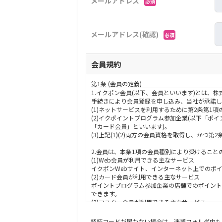
メールアドレス
必須
メールアドレス(確認)
必須
会員規約
第1条 (会員の定義)
1.イクポン会員(以下、会員といいます)とは、
手続きにより会員登録を申し込み、当社が承諾し
(1)ネットサービスを利用するために第2条第1項
(2)イクポイントプログラム参加企業(以下「ポ
「カード会員」といいます)。
(3)上記(1)(2)両方の会員資格を取得し、か
2.会員は、本条1項の会員種別により受けるこ
(1)Web会員が利用できる主なサービス
イクポンWebサイト、インターネット上でのポ
(2)カード会員が利用できる主なサービス
ポイントプログラム参加企業の店舗でのポイン
できます。
(3)マスター会員が利用できる主なサービス
上記(1)(2)両方のサービスを同一の会員と
ができます。
認証コードが届かない場合は、迷惑フォルダ内も