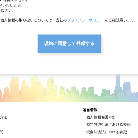
願いいたします。
ください。
サイトhttp://www.ikupon.jp(以下「当社Webサイト」といいます)にてお申
個人情報の取り扱いについては、当社の
プライバシーポリシー
をご確認願います。
しないことがあります。
れがあったことが判明した場合
れていることが判明した場合
履行を遅延し、または支払いを拒絶したことがある場合
合
自身のメールアドレスをイクポンログインIDとしてご利用いただけます。
ドとの認証により、当社指定の提携先サイトのサービスを利用することができます。ご
ましては、当社Webサイトのマイページ内にてご確認いただけます。
イトへのログインが必要です。
インID及びパスワードを管理・保管するものとし、これを第三者に利用させたり、貸
理不十分、使用上の過誤、第三者の使用による損害の責任は会員が負うものし、当社
ービス等をご利用いただくには、当社がイクポンカードの発行を許諾した企業及び当
ードを発行いたします。
運営情報
方法
個人情報保護方針
しないことがあります。
れていることが判明した場合
特定商取引法における表記
履行を遅延し、または支払いを拒絶したことがある場合
問
資金決済法における表記
合